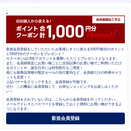
新規会員登録をしていただいたお客様にすぐに使える500円相当のポイント
と500円分のクーポンをプレゼント！
※クーポンはLINEアカウントを連携いただくとプレゼントとなります。
また、会員様限定にお買い物ごとに次回以降のお買い物でご利用いただけ
るポイントや、誕生日月には特別割引もご用意！
他にも新商品情報や限定セールの先行案内など、会員様だけの特典やメリ
ットも充実！！
上記バナーをクリックすると、会員登録が可能です。
ぜひ、この機会に会員登録して、お得なショッピングをお楽しみくださ
い！
会員登録をされていない方は、こちらから会員登録を行ってください。
メールアドレスとパスワードを登録しておくと便利にお買い物ができるよ
うになります。