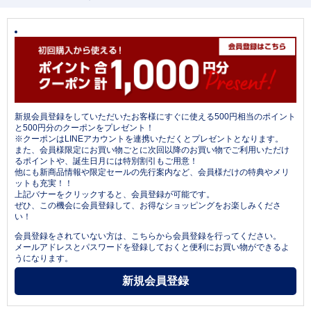
新規会員登録をしていただいたお客様にすぐに使える500円相当のポイント
と500円分のクーポンをプレゼント！
※クーポンはLINEアカウントを連携いただくとプレゼントとなります。
また、会員様限定にお買い物ごとに次回以降のお買い物でご利用いただけ
るポイントや、誕生日月には特別割引もご用意！
他にも新商品情報や限定セールの先行案内など、会員様だけの特典やメリ
ットも充実！！
上記バナーをクリックすると、会員登録が可能です。
ぜひ、この機会に会員登録して、お得なショッピングをお楽しみくださ
い！
会員登録をされていない方は、こちらから会員登録を行ってください。
メールアドレスとパスワードを登録しておくと便利にお買い物ができるよ
うになります。