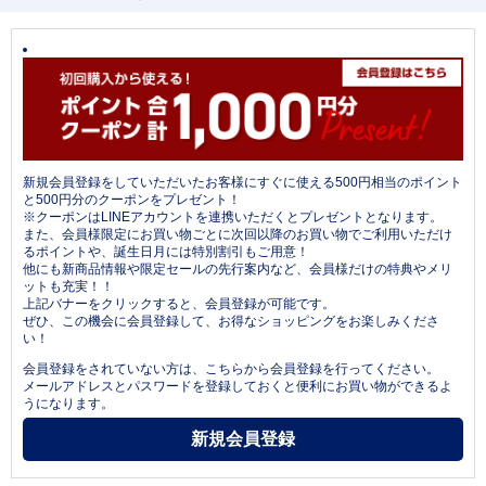
新規会員登録をしていただいたお客様にすぐに使える500円相当のポイント
と500円分のクーポンをプレゼント！
※クーポンはLINEアカウントを連携いただくとプレゼントとなります。
また、会員様限定にお買い物ごとに次回以降のお買い物でご利用いただけ
るポイントや、誕生日月には特別割引もご用意！
他にも新商品情報や限定セールの先行案内など、会員様だけの特典やメリ
ットも充実！！
上記バナーをクリックすると、会員登録が可能です。
ぜひ、この機会に会員登録して、お得なショッピングをお楽しみくださ
い！
会員登録をされていない方は、こちらから会員登録を行ってください。
メールアドレスとパスワードを登録しておくと便利にお買い物ができるよ
うになります。