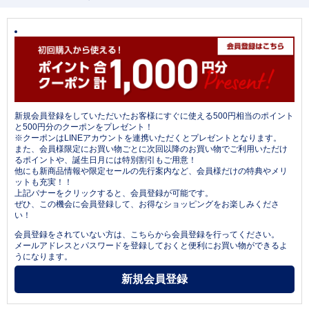
新規会員登録をしていただいたお客様にすぐに使える500円相当のポイント
と500円分のクーポンをプレゼント！
※クーポンはLINEアカウントを連携いただくとプレゼントとなります。
また、会員様限定にお買い物ごとに次回以降のお買い物でご利用いただけ
るポイントや、誕生日月には特別割引もご用意！
他にも新商品情報や限定セールの先行案内など、会員様だけの特典やメリ
ットも充実！！
上記バナーをクリックすると、会員登録が可能です。
ぜひ、この機会に会員登録して、お得なショッピングをお楽しみくださ
い！
会員登録をされていない方は、こちらから会員登録を行ってください。
メールアドレスとパスワードを登録しておくと便利にお買い物ができるよ
うになります。