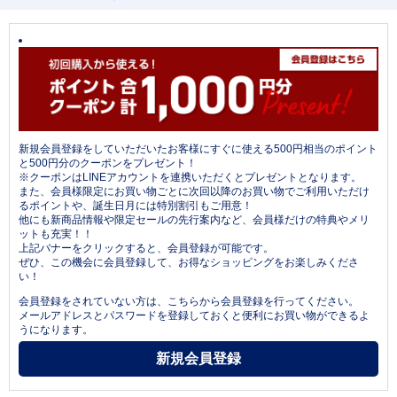
新規会員登録をしていただいたお客様にすぐに使える500円相当のポイント
と500円分のクーポンをプレゼント！
※クーポンはLINEアカウントを連携いただくとプレゼントとなります。
また、会員様限定にお買い物ごとに次回以降のお買い物でご利用いただけ
るポイントや、誕生日月には特別割引もご用意！
他にも新商品情報や限定セールの先行案内など、会員様だけの特典やメリ
ットも充実！！
上記バナーをクリックすると、会員登録が可能です。
ぜひ、この機会に会員登録して、お得なショッピングをお楽しみくださ
い！
会員登録をされていない方は、こちらから会員登録を行ってください。
メールアドレスとパスワードを登録しておくと便利にお買い物ができるよ
うになります。