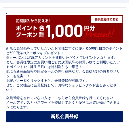
新規会員登録をしていただいたお客様にすぐに使える500円相当のポイント
と500円分のクーポンをプレゼント！
※クーポンはLINEアカウントを連携いただくとプレゼントとなります。
また、会員様限定にお買い物ごとに次回以降のお買い物でご利用いただけ
るポイントや、誕生日月には特別割引もご用意！
他にも新商品情報や限定セールの先行案内など、会員様だけの特典やメリ
ットも充実！！
上記バナーをクリックすると、会員登録が可能です。
ぜひ、この機会に会員登録して、お得なショッピングをお楽しみくださ
い！
会員登録をされていない方は、こちらから会員登録を行ってください。
メールアドレスとパスワードを登録しておくと便利にお買い物ができるよ
うになります。