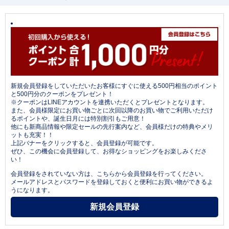
新規会員登録をしていただいたお客様にすぐに使える500円相当のポイント
と500円分のクーポンをプレゼント！
※クーポンはLINEアカウントを連携いただくとプレゼントとなります。
また、会員様限定にお買い物ごとに次回以降のお買い物でご利用いただけ
るポイントや、誕生日月には特別割引もご用意！
他にも新商品情報や限定セールの先行案内など、会員様だけの特典やメリ
ットも充実！！
上記バナーをクリックすると、会員登録が可能です。
ぜひ、この機会に会員登録して、お得なショッピングをお楽しみくださ
い！
会員登録をされていない方は、こちらから会員登録を行ってください。
メールアドレスとパスワードを登録しておくと便利にお買い物ができるよ
うになります。