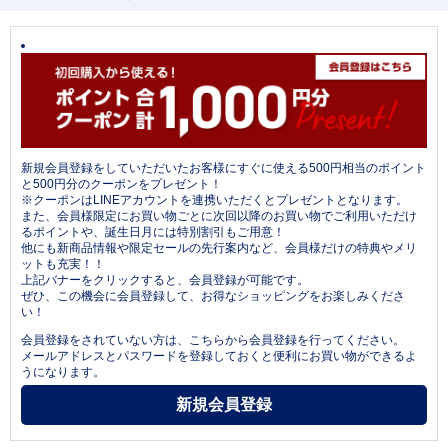
新規会員登録をしていただいたお客様にすぐに使える500円相当のポイント
と500円分のクーポンをプレゼント！
※クーポンはLINEアカウントを連携いただくとプレゼントとなります。
また、会員様限定にお買い物ごとに次回以降のお買い物でご利用いただけ
るポイントや、誕生日月には特別割引もご用意！
他にも新商品情報や限定セールの先行案内など、会員様だけの特典やメリ
ットも充実！！
上記バナーをクリックすると、会員登録が可能です。
ぜひ、この機会に会員登録して、お得なショッピングをお楽しみくださ
い！
会員登録をされていない方は、こちらから会員登録を行ってください。
メールアドレスとパスワードを登録しておくと便利にお買い物ができるよ
うになります。