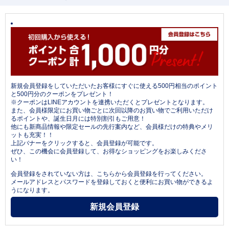
新規会員登録をしていただいたお客様にすぐに使える500円相当のポイント
と500円分のクーポンをプレゼント！
※クーポンはLINEアカウントを連携いただくとプレゼントとなります。
また、会員様限定にお買い物ごとに次回以降のお買い物でご利用いただけ
るポイントや、誕生日月には特別割引もご用意！
他にも新商品情報や限定セールの先行案内など、会員様だけの特典やメリ
ットも充実！！
上記バナーをクリックすると、会員登録が可能です。
ぜひ、この機会に会員登録して、お得なショッピングをお楽しみくださ
い！
会員登録をされていない方は、こちらから会員登録を行ってください。
メールアドレスとパスワードを登録しておくと便利にお買い物ができるよ
うになります。