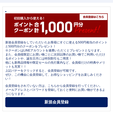
新規会員登録をしていただいたお客様にすぐに使える500円相当のポイント
と500円分のクーポンをプレゼント！
※クーポンはLINEアカウントを連携いただくとプレゼントとなります。
また、会員様限定にお買い物ごとに次回以降のお買い物でご利用いただけ
るポイントや、誕生日月には特別割引もご用意！
他にも新商品情報や限定セールの先行案内など、会員様だけの特典やメリ
ットも充実！！
上記バナーをクリックすると、会員登録が可能です。
ぜひ、この機会に会員登録して、お得なショッピングをお楽しみくださ
い！
会員登録をされていない方は、こちらから会員登録を行ってください。
メールアドレスとパスワードを登録しておくと便利にお買い物ができるよ
うになります。