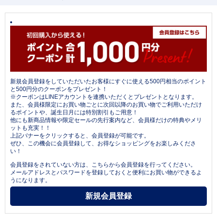
新規会員登録をしていただいたお客様にすぐに使える500円相当のポイント
と500円分のクーポンをプレゼント！
※クーポンはLINEアカウントを連携いただくとプレゼントとなります。
また、会員様限定にお買い物ごとに次回以降のお買い物でご利用いただけ
るポイントや、誕生日月には特別割引もご用意！
他にも新商品情報や限定セールの先行案内など、会員様だけの特典やメリ
ットも充実！！
上記バナーをクリックすると、会員登録が可能です。
ぜひ、この機会に会員登録して、お得なショッピングをお楽しみくださ
い！
会員登録をされていない方は、こちらから会員登録を行ってください。
メールアドレスとパスワードを登録しておくと便利にお買い物ができるよ
うになります。