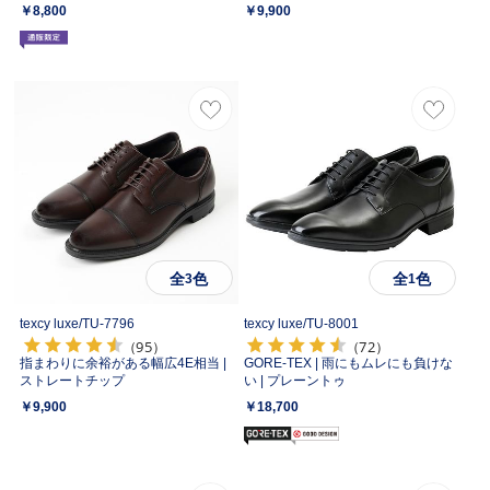
￥8,800
￥9,900
全
色
全
色
3
1
texcy luxe/
TU-7796
texcy luxe/
TU-8001
（95）
（72）
指まわりに余裕がある幅広4E相当 |
GORE-TEX | 雨にもムレにも負けな
ストレートチップ
い | プレーントゥ
￥9,900
￥18,700