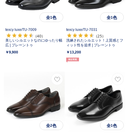
全
色
全
色
1
1
texcy luxe/
TU-7009
texcy luxe/
TU-7031
（40）
（25）
美しいシルエットなのにゆったり幅
洗練されたシルエット！上質感とフ
広 | プレーントゥ
ィット性を追求 | プレーントゥ
￥9,900
￥13,200
全
色
全
色
2
1