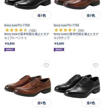
全
色
全
色
1
2
texcy luxe/
TU-7768
texcy luxe/
TU-7769
（102）
（59）
texcy luxeの基本性能を備えたモデ
texcy luxeの基本性能を備えたモデ
ル | プレーントゥ
ル | Uチップ
￥8,800
￥8,800
全
色
全
色
2
2