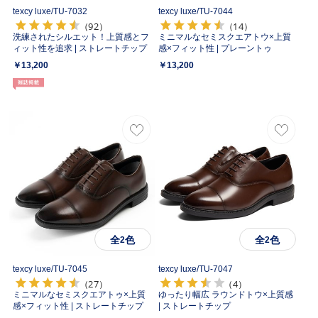
texcy luxe/
TU-7032
texcy luxe/
TU-7044
（92）
（14）
洗練されたシルエット！上質感とフ
ミニマルなセミスクエアトウ×上質
ィット性を追求 | ストレートチップ
感×フィット性 | プレーントゥ
￥13,200
￥13,200
全
色
全
色
2
2
texcy luxe/
TU-7045
texcy luxe/
TU-7047
（27）
（4）
ミニマルなセミスクエアトゥ×上質
ゆったり幅広 ラウンドトウ×上質感
感×フィット性 | ストレートチップ
| ストレートチップ