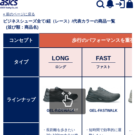
« 前のページに戻る
ビジネスシューズ全て/紐（レース）/代表カラー
の商品一覧
(並び順：商品名)
コンセプト
歩行のパフォーマンスを重視
LONG
FAST
タイプ
ロング
ファスト
ラインナップ
スクロールできます
GEL-RIDEWALK
GEL-FASTWALK
・長距離を歩きたい
・短時間で効率的に運
・