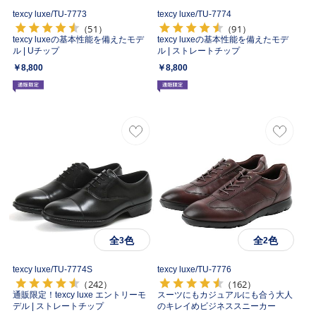
texcy luxe/
TU-7773
texcy luxe/
TU-7774
（51）
（91）
texcy luxeの基本性能を備えたモデ
texcy luxeの基本性能を備えたモデ
ル | Uチップ
ル | ストレートチップ
￥8,800
￥8,800
全
色
全
色
3
2
texcy luxe/
TU-7774S
texcy luxe/
TU-7776
（242）
（162）
通販限定！texcy luxe エントリーモ
スーツにもカジュアルにも合う大人
デル | ストレートチップ
のキレイめビジネススニーカー