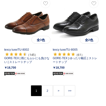
全
色
全
色
3
2
texcy luxe/
TU-8002
texcy luxe/
TU-8005
（145）
（61）
GORE-TEX | 雨にもムレにも負けな
GORE-TEX | ゆったり幅広 | ストレ
い | ストレートチップ
ートチップ
￥18,700
￥18,700
1
2
>
>>