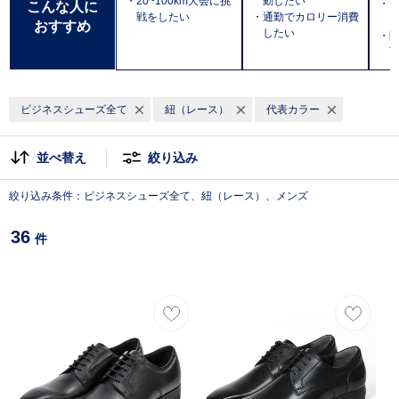
・20~100km大会に挑
動したい
・
こんな人に
戦をしたい
・通勤でカロリー消費
おすすめ
したい
・防
T
ビジネスシューズ全て
紐（レース）
代表カラー
並べ替え
絞り込み
絞り込み条件：ビジネスシューズ全て、紐（レース）、メンズ
36