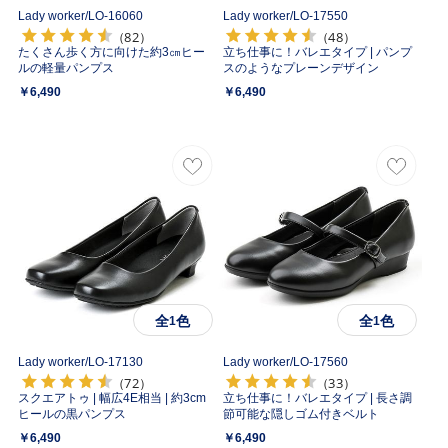
Lady worker/
LO-16060
Lady worker/
LO-17550
（82）
（48）
たくさん歩く方に向けた約3㎝ヒー
立ち仕事に！バレエタイプ | パンプ
ルの軽量パンプス
スのようなプレーンデザイン
￥6,490
￥6,490
全
色
全
色
1
1
Lady worker/
LO-17130
Lady worker/
LO-17560
（72）
（33）
スクエアトゥ | 幅広4E相当 | 約3cm
立ち仕事に！バレエタイプ | 長さ調
ヒールの黒パンプス
節可能な隠しゴム付きベルト
￥6,490
￥6,490