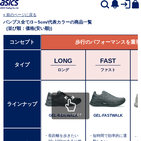
« 前のページに戻る
パンプス全て/3～5cm/代表カラー
の商品一覧
(並び順：価格(安い順))
コンセプト
歩行のパフォーマンスを重視
LONG
FAST
タイプ
ロング
ファスト
ラインナップ
スクロールできます
GEL-RIDEWALK
GEL-FASTWALK
・長距離を歩きたい
・短時間で効率的に運
・