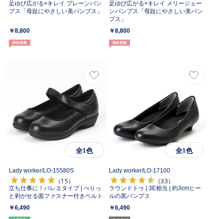
足ゆび広がる×キレイ プレーンパン
足ゆび広がる×キレイ メリージェー
プス「母趾にやさしい美パンプス」
ンパンプス「母趾にやさしい美パン
プス」
￥8,800
￥8,800
全
色
全
色
1
1
Lady worker/
LO-15580S
Lady worker/
LO-17100
（15）
（33）
立ち仕事に！バレエタイプ | べりっ
ラウンドトゥ | 3E相当 | 約3cmヒー
と剥がせる面ファスナー付きベルト
ルの黒パンプス
￥6,490
￥6,490