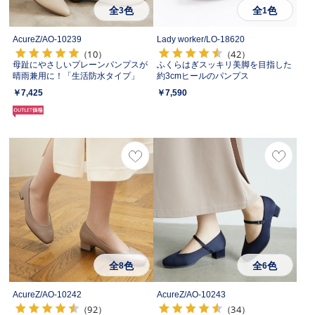
全
色
全
色
3
1
AcureZ/
AO-10239
Lady worker/
LO-18620
（10）
（42）
母趾にやさしいプレーンパンプスが
ふくらはぎスッキリ美脚を目指した
晴雨兼用に！「生活防水タイプ」
約3cmヒールのパンプス
￥7,425
￥7,590
全
色
全
色
8
6
AcureZ/
AO-10242
AcureZ/
AO-10243
（92）
（34）