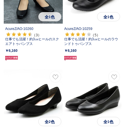
全
色
全
色
1
1
AcureZ/
AO-10260
AcureZ/
AO-10259
（3）
（5）
仕事でも活躍！約3㎝ヒールのスク
仕事でも活躍！約3㎝ヒールのラウ
エアトゥパンプス
ンドトゥパンプス
￥6,160
￥6,160
全
色
全
色
2
1