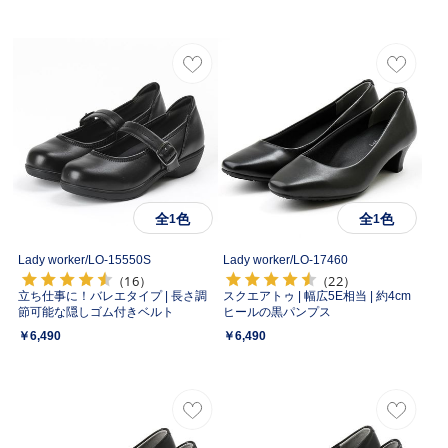
全
色
全
色
1
1
Lady worker/
LO-15550S
Lady worker/
LO-17460
（16）
（22）
立ち仕事に！バレエタイプ | 長さ調
スクエアトゥ | 幅広5E相当 | 約4cm
節可能な隠しゴム付きベルト
ヒールの黒パンプス
￥6,490
￥6,490