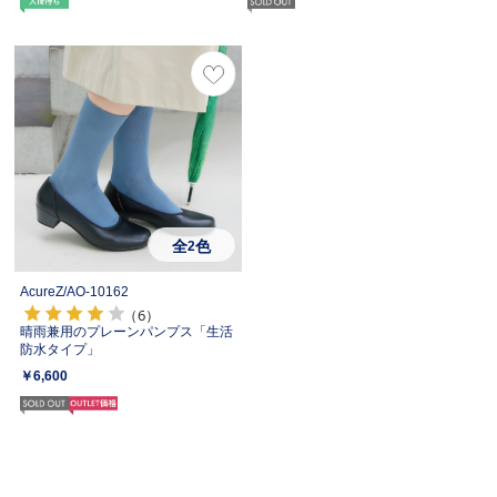
全
色
2
AcureZ/
AO-10162
（6）
晴雨兼用のプレーンパンプス「生活
防水タイプ」
￥6,600