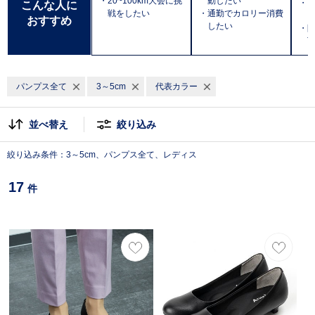
・20~100km大会に挑
動したい
・
こんな人に
戦をしたい
・通勤でカロリー消費
おすすめ
したい
・防
T
パンプス全て
3～5cm
代表カラー
並べ替え
絞り込み
絞り込み条件：3～5cm、パンプス全て、レディス
17