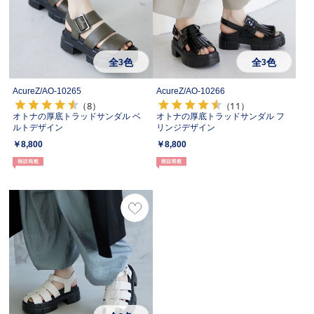
全
色
全
色
3
3
AcureZ/
AO-10265
AcureZ/
AO-10266
（8）
（11）
オトナの厚底トラッドサンダル ベ
オトナの厚底トラッドサンダル フ
ルトデザイン
リンジデザイン
￥8,800
￥8,800