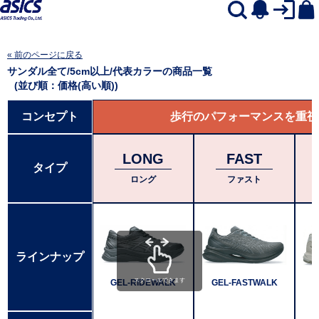
« 前のページに戻る
サンダル全て/5cm以上/代表カラー
の商品一覧
(並び順：価格(高い順))
コンセプト
歩行のパフォーマンスを重視
LONG
FAST
タイプ
ロング
ファスト
ラインナップ
スクロールできます
GEL-RIDEWALK
GEL-FASTWALK