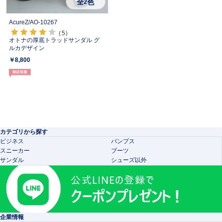
全
色
2
AcureZ/
AO-10267
（5）
オトナの厚底トラッドサンダル グ
ルカデザイン
￥8,800
カテゴリから探す
ビジネス
パンプス
スニーカー
ブーツ
サンダル
シューズ以外
企業情報