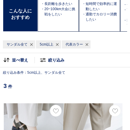
・長距離を歩きたい
・短時間で効率的に運
・
・20~100km大会に挑
動したい
・
こんな人に
戦をしたい
・通勤でカロリー消費
おすすめ
したい
・防
T
サンダル全て
5cm以上
代表カラー
並べ替え
絞り込み
絞り込み条件：5cm以上、サンダル全て
3