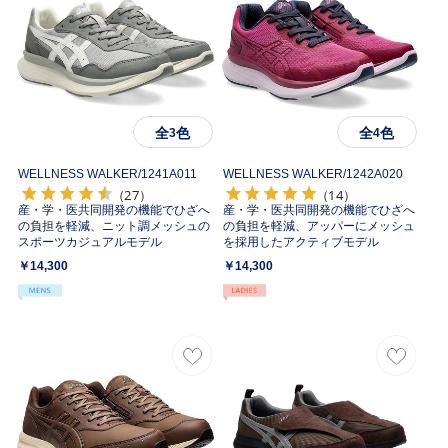
全
色
全
色
3
4
WELLNESS WALKER/
1241A011
WELLNESS WALKER/
1242A020
（27）
（14）
産・学・医共同開発の機能でひざへ
産・学・医共同開発の機能でひざへ
の負担を軽減、ニット調メッシュの
の負担を軽減、アッパーにメッシュ
スポーツカジュアルモデル
を採用したアクティブモデル
￥14,300
￥14,300