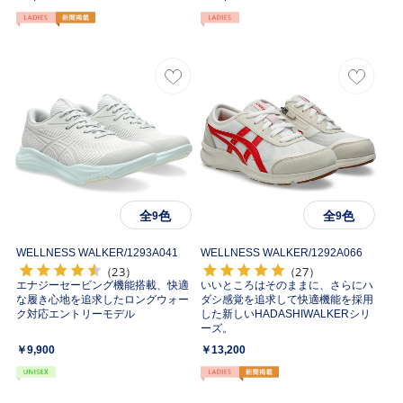
全
色
全
色
9
9
WELLNESS WALKER/
1293A041
WELLNESS WALKER/
1292A066
（23）
（27）
エナジーセービング機能搭載、快適
いいところはそのままに、さらにハ
な履き心地を追求したロングウォー
ダシ感覚を追求して快適機能を採用
ク対応エントリーモデル
した新しいHADASHIWALKERシリ
ーズ。
￥9,900
￥13,200