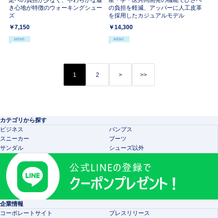
足への負担が少なく、やわらかな履
産・学・医共同開発の機能でひざへ
き心地が特徴のウォーキングシュー
の負担を軽減、アッパーに人工皮革
ズ
を採用したカジュアルモデル
￥7,150
￥14,300
1
2
>
>>
カテゴリから探す
ビジネス
パンプス
スニーカー
ブーツ
サンダル
シューズ以外
企業情報
コーポレートサイト
プレスリリース