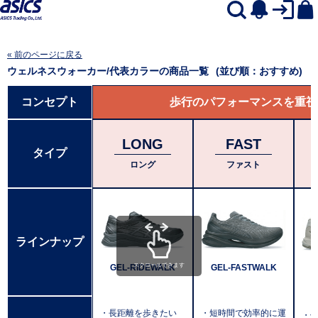
« 前のページに戻る
ウェルネスウォーカー/代表カラー
の商品一覧
(並び順：おすすめ)
コンセプト
歩行のパフォーマンスを重視
LONG
FAST
タイプ
ロング
ファスト
ラインナップ
スクロールできます
GEL-RIDEWALK
GEL-FASTWALK
・長距離を歩きたい
・短時間で効率的に運
・