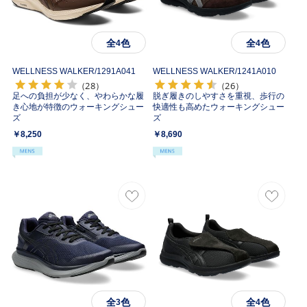
全
色
全
色
4
4
WELLNESS WALKER/
1291A041
WELLNESS WALKER/
1241A010
（28）
（26）
足への負担が少なく、やわらかな履
脱ぎ履きのしやすさを重視、歩行の
き心地が特徴のウォーキングシュー
快適性も高めたウォーキングシュー
ズ
ズ
￥8,250
￥8,690
全
色
全
色
3
4