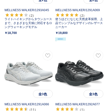
全
色
全
色
2
2
WELLNESS WALKER/
1293A045
WELLNESS WALKER/
1291A069
（2）
（2）
ライトハイキングからタウンユース
使うほどになじむ天然皮革採用、上
まで、さまざまな天候に対応するロ
品でシンプルなデザインのレザース
ングウォーキングモデル
ニーカー
￥18,700
￥19,800
全
色
全
色
3
3
WELLNESS WALKER/
1291A066
WELLNESS WALKER/
1292A077
（11）
（1）