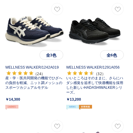
全
色
全
色
3
6
WELLNESS WALKER/
1242A019
WELLNESS WALKER/
1291A056
（24）
（32）
産・学・医共同開発の機能でひざへ
いいところはそのままに、さらにハ
の負担を軽減、ニット調メッシュの
ダシ感覚を追求して快適機能を採用
スポーツカジュアルモデル
した新しいHADASHIWALKERシリ
ーズ。
￥14,300
￥13,200