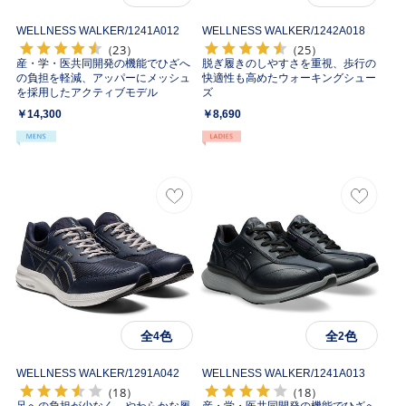
WELLNESS WALKER/
1241A012
WELLNESS WALKER/
1242A018
（23）
（25）
産・学・医共同開発の機能でひざへ
脱ぎ履きのしやすさを重視、歩行の
の負担を軽減、アッパーにメッシュ
快適性も高めたウォーキングシュー
を採用したアクティブモデル
ズ
￥14,300
￥8,690
全
色
全
色
4
2
WELLNESS WALKER/
1291A042
WELLNESS WALKER/
1241A013
（18）
（18）