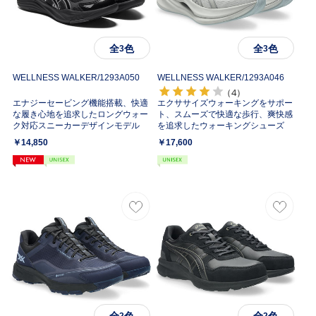
全
色
全
色
3
3
WELLNESS WALKER/
1293A050
WELLNESS WALKER/
1293A046
（4）
エナジーセービング機能搭載、快適
エクササイズウォーキングをサポー
な履き心地を追求したロングウォー
ト、スムーズで快適な歩行、爽快感
ク対応スニーカーデザインモデル
を追求したウォーキングシューズ
￥14,850
￥17,600