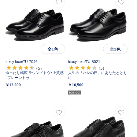
全
色
全
色
1
1
texcy luxe/
TU-7046
texcy luxe/
TU-8021
（5）
（5）
ゆったり幅広 ラウンドトウ×上質感
人生の「ハレの日」にあなたととも
| プレーントゥ
に
￥13,200
￥16,500