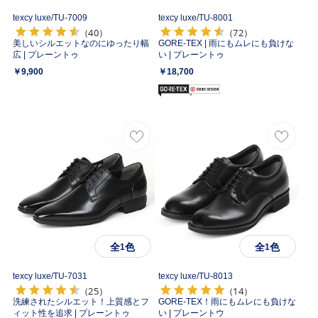
texcy luxe/
TU-7009
texcy luxe/
TU-8001
（40）
（72）
美しいシルエットなのにゆったり幅
GORE-TEX | 雨にもムレにも負けな
広 | プレーントゥ
い | プレーントゥ
￥9,900
￥18,700
全
色
全
色
1
1
texcy luxe/
TU-7031
texcy luxe/
TU-8013
（25）
（14）
洗練されたシルエット！上質感とフ
GORE-TEX！雨にもムレにも負けな
ィット性を追求 | プレーントゥ
い | プレーントウ