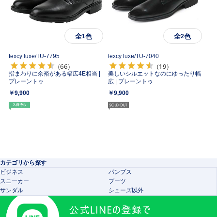
全
色
全
色
1
2
texcy luxe/
TU-7795
texcy luxe/
TU-7040
（66）
（19）
指まわりに余裕がある幅広4E相当 |
美しいシルエットなのにゆったり幅
プレーントゥ
広 | プレーントゥ
￥9,900
￥9,900
カテゴリから探す
ビジネス
パンプス
スニーカー
ブーツ
サンダル
シューズ以外