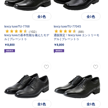
全
色
全
色
1
1
texcy luxe/
TU-7768
texcy luxe/
TU-7704S
（102）
（88）
texcy luxeの基本性能を備えたモデ
通販限定！texcy luxe エントリーモ
ル | プレーントゥ
デル | プレーントゥ
￥8,800
￥8,800
全
色
全
色
1
1