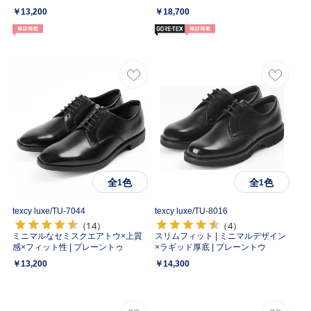
￥13,200
￥18,700
全
色
全
色
1
1
texcy luxe/
TU-7044
texcy luxe/
TU-8016
（14）
（4）
ミニマルなセミスクエアトウ×上質
スリムフィット | ミニマルデザイン
感×フィット性 | プレーントゥ
×ラギッド厚底 | プレーントウ
￥13,200
￥14,300