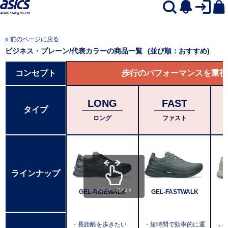
« 前のページに戻る
ビジネス・プレーン/代表カラー
の商品一覧
(並び順：おすすめ)
コンセプト
歩行のパフォーマンスを重視
LONG
FAST
タイプ
ロング
ファスト
ラインナップ
スクロールできます
GEL-RIDEWALK
GEL-FASTWALK
・長距離を歩きたい
・短時間で効率的に運
・