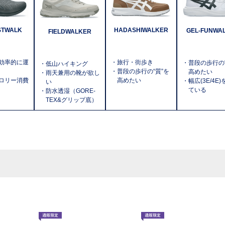
HADASHIWALKER
STWALK
GEL-FUNWA
FIELDWALKER
・旅行・街歩き
効率的に運
・普段の歩行の“
・低山ハイキング
・普段の歩行の“質”を
高めたい
・雨天兼用の靴が欲し
高めたい
ロリー消費
・幅広(3E/4E
い
ている
・防水透湿（GORE-
TEX&グリップ底）