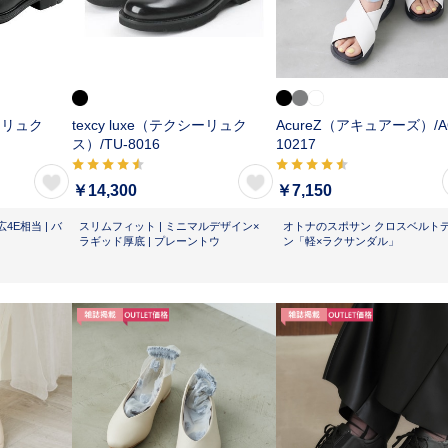
シーリュク
texcy luxe（テクシーリュク
AcureZ（アキュアーズ）/
A
ス）/
TU-8016
10217
￥14,300
￥7,150
E相当 | バ
スリムフィット | ミニマルデザイン×
オトナのスポサン クロスベルト
ラギッド厚底 | プレーントウ
ン「軽×ラクサンダル」