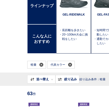
ラインナップ
GEL-RIDEWALK
GEL-FA
・長距離を歩きたい
・短時間で
・20~100km大会に挑
動したい
こんな人に
戦をしたい
・通勤でカ
おすすめ
したい
軽量
代表カラー
並べ替え
絞り込み
絞り込み条件：軽量
63
件