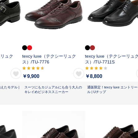
シーリュク
texcy luxe（テクシーリュク
texcy luxe（テクシーリュ
ス）/
TU-7776
ス）/
TU-7711S
￥9,900
￥8,800
備えたモデル |
スーツにもカジュアルにも合う大人の
通販限定！texcy luxe エントリ
キレイめビジネススニーカー
ル | Uチップ