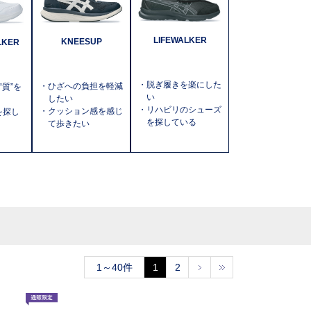
LIFEWALKER
KNEESUP
LKER
・脱ぎ履きを楽にした
・ひざへの負担を軽減
質”を
い
したい
・リハビリのシューズ
・クッション感を感じ
)を探し
を探している
て歩きたい
1～40件
1
2