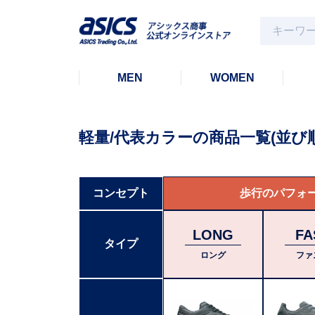
MEN
WOMEN
軽量/代表カラー
の商品一覧
(並び
コンセプト
歩行のパフォ
LONG
FA
タイプ
ロング
ファ