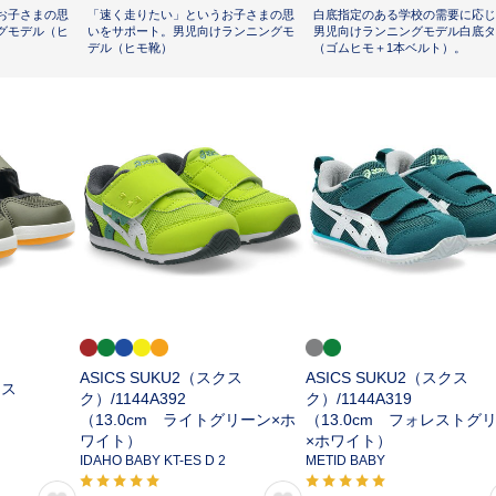
お子さまの思
「速く走りたい」というお子さまの思
白底指定のある学校の需要に応じ
グモデル（ヒ
いをサポート。男児向けランニングモ
男児向けランニングモデル白底タ
デル（ヒモ靴）
（ゴムヒモ＋1本ベルト）。
ASICS SUKU2（スクス
ASICS SUKU2（スクス
クス
ク）/
1144A392
ク）/
1144A319
（13.0cm ライトグリーン×ホ
（13.0cm フォレストグ
ワイト）
×ホワイト）
IDAHO BABY KT-ES D 2
METID BABY