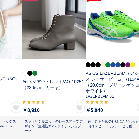
ASICS LAZERBEAM（ア
ズ）/
AO-
ス レーザービーム）/
1154
AcureZアウトレット/
AO-10251
（20.0cm グリーンゲッ
（22.5cm カーキ）
ホワイト）
LAZERBEAM SL
￥8,910
￥5,940
リラックス
スッキリシルエットのレースアップデ
速く走るための仕様にこだわった
DE IN
ザイン「生活防水×スタイリッシュブ
向けスピードモデル（ヒモ靴）
ーツ」