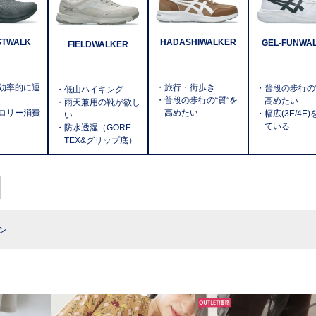
HADASHIWALKER
STWALK
GEL-FUNWA
FIELDWALKER
・旅行・街歩き
効率的に運
・普段の歩行の“
・低山ハイキング
・普段の歩行の“質”を
高めたい
・雨天兼用の靴が欲し
高めたい
ロリー消費
・幅広(3E/4E
い
ている
・防水透湿（GORE-
TEX&グリップ底）
ン