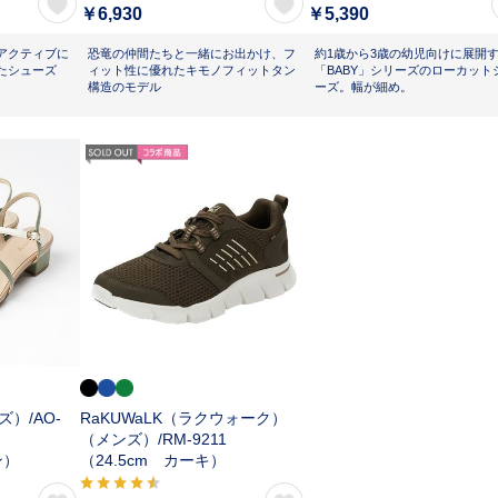
￥6,930
￥5,390
アクティブに
恐竜の仲間たちと一緒にお出かけ、フ
約1歳から3歳の幼児向けに展開
たシューズ
ィット性に優れたキモノフィットタン
「BABY」シリーズのローカット
構造のモデル
ーズ。幅が細め。
ズ）/
AO-
RaKUWaLK（ラクウォーク）
（メンズ）/
RM-9211
ン）
（24.5cm カーキ）