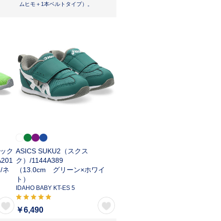
ムヒモ＋1本ベルトタイプ）。
シック
ASICS SUKU2（スクス
A201
ク）/
1144A389
/ネ
（13.0cm グリーン×ホワイ
ト）
IDAHO BABY KT-ES 5
￥6,490