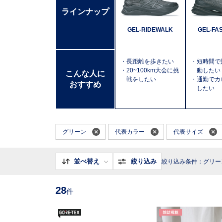
ラインナップ
GEL-RIDEWALK
GEL-FA
・長距離を歩きたい
・短時間で
・20~100km大会に挑
動したい
こんな人に
戦をしたい
・通勤でカ
おすすめ
したい
グリーン
代表カラー
代表サイズ
並べ替え
絞り込み
絞り込み条件：グリー
28
件