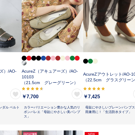
ズ）/
AO-
AcureZ（アキュアーズ）/
AO-
AcureZアウトレット/
AO-1
10103
（22.5cm グラスグリー
（21.5cm グレーグリーン）
￥7,700
￥7,425
ンダル ベルト
カラーバリエーション豊かな人気のリ
母趾にやさしいプレーンパンプス
ボンバレエ「母趾にやさしい美パンプ
雨兼用に！「生活防水タイプ」
ス」