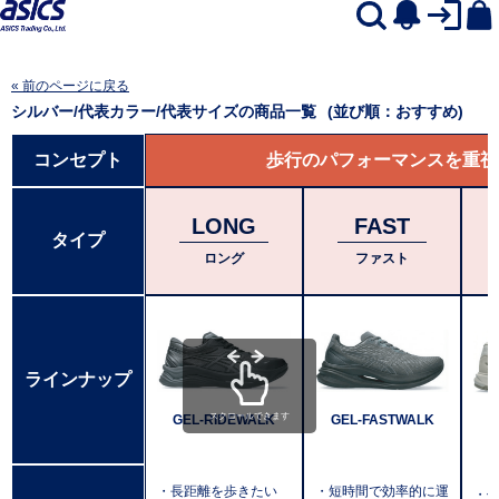
« 前のページに戻る
シルバー/代表カラー/代表サイズ
の商品一覧
(並び順：おすすめ)
コンセプト
歩行のパフォーマンスを重視
LONG
FAST
タイプ
ロング
ファスト
ラインナップ
スクロールできます
GEL-RIDEWALK
GEL-FASTWALK
・長距離を歩きたい
・短時間で効率的に運
・