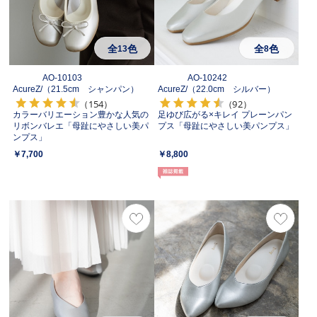
全
色
全
色
13
8
AO-10103
AO-10242
AcureZ/
（21.5cm シャンパン）
AcureZ/
（22.0cm シルバー）
（154）
（92）
カラーバリエーション豊かな人気の
足ゆび広がる×キレイ プレーンパン
リボンバレエ「母趾にやさしい美パ
プス「母趾にやさしい美パンプス」
ンプス」
￥7,700
￥8,800