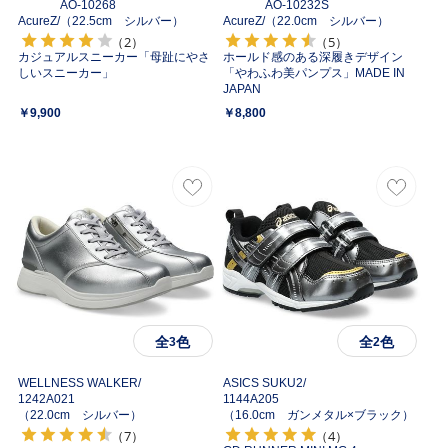
AO-10268
AO-10232S
AcureZ/
（22.5cm シルバー）
AcureZ/
（22.0cm シルバー）
（2）
（5）
カジュアルスニーカー「母趾にやさ
ホールド感のある深履きデザイン
しいスニーカー」
「やわふわ美パンプス」MADE IN
JAPAN
￥9,900
￥8,800
全
色
全
色
3
2
WELLNESS WALKER/
ASICS SUKU2/
1242A021
1144A205
（22.0cm シルバー）
（16.0cm ガンメタル×ブラック）
（7）
（4）