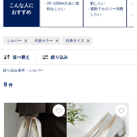
・20~100km大会に挑
動したい
・
こんな人に
戦をしたい
・通勤でカロリー消費
おすすめ
したい
・防
T
シルバー
代表カラー
代表サイズ
並べ替え
絞り込み
絞り込み条件：シルバー
9