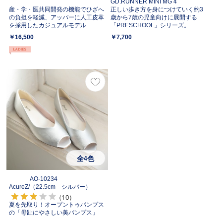
GD.RUNNER MINI MG 4
産・学・医共同開発の機能でひざへ
正しい歩き方を身につけていく約3
の負担を軽減、アッパーに人工皮革
歳から7歳の児童向けに展開する
を採用したカジュアルモデル
「PRESCHOOL」シリーズ。
￥16,500
￥7,700
全
色
4
AO-10234
AcureZ/
（22.5cm シルバー）
（10）
夏を先取り！オープントゥパンプス
の「母趾にやさしい美パンプス」