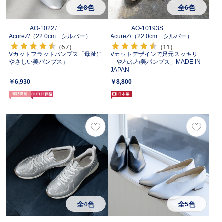
全
色
全
色
8
6
AO-10227
AO-10193S
AcureZ/
（22.0cm シルバー）
AcureZ/
（22.0cm シルバー）
（67）
（11）
Vカットフラットパンプス「母趾に
Vカットデザインで足元スッキリ
やさしい美パンプス」
「やわふわ美パンプス」MADE IN
JAPAN
￥6,930
￥8,800
全
色
全
色
4
5