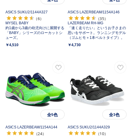
ASICS SUKU2/
1144A327
ASICS LAZERBEAM/
1154A146
（6）
（35）
MYSEL BABY
LAZERBEAM RH-MG
約1歳から3歳の幼児向けに展開する
「速く走りたい」というお子さまの
「BABY」シリーズのローカットシ
思いをサポート。ランニングモデル
ューズ。
（ゴムヒモ＋1本ベルトタイプ）。
￥4,510
￥4,730
全
色
全
色
5
3
ASICS LAZERBEAM/
1154A144
ASICS SUKU2/
1144A329
（24）
（10）