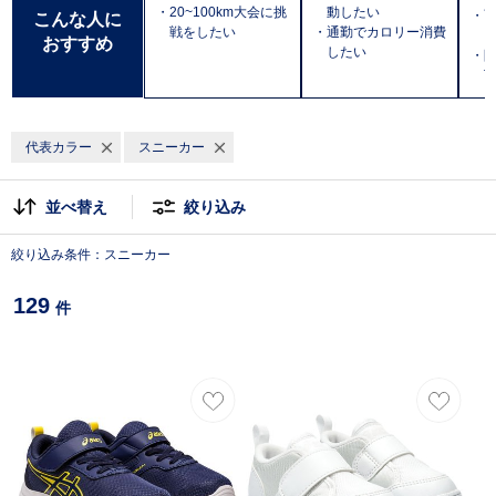
・20~100km大会に挑
動したい
・
こんな人に
戦をしたい
・通勤でカロリー消費
おすすめ
したい
・防
T
代表カラー
スニーカー
並べ替え
絞り込み
絞り込み条件：スニーカー
129