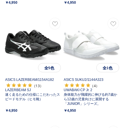
￥4,950
￥4,950
全
色
全
色
5
1
ASICS LAZERBEAM/
1154A182
ASICS SUKU2/
1144A323
（13）
（4）
LAZERBEAM SJ
UWABAKI CP Jr. 2
速く走るための仕様にこだわったス
身体能力が飛躍的に伸びる約7歳か
ピードモデル（ヒモ靴）
ら12歳の児童向けに展開する
「JUNIOR」シリーズ。
￥4,950
￥4,950