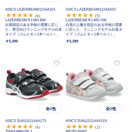
ASICS LAZERBEAM/
1154A201
ASICS LAZERBEAM/
1154A202
（6）
（5）
LAZERBEAM RJ-MG-BW
LAZERBEAM RJ-MG-GW
白底指定のある学校の需要に応じ
白底の上履き指定のある学校の需要
た、男児向けランニングモデル白底
に応じた、ランニングモデル白底タ
タイプ（ゴムヒモ＋1本ベルト）。
イプ（ゴムヒモ＋1本ベルト）。
￥5,390
￥5,390
全
色
全
色
2
2
ASICS SUKU2/
1144A175
ASICS SUKU2/
1144A319
（6）
（2）
TIARA MINI FR 2
METID BABY