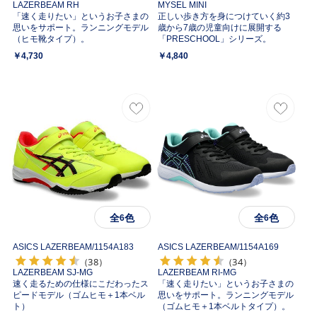
LAZERBEAM RH
MYSEL MINI
「速く走りたい」というお子さまの
正しい歩き方を身につけていく約3
思いをサポート。ランニングモデル
歳から7歳の児童向けに展開する
（ヒモ靴タイプ）。
「PRESCHOOL」シリーズ。
￥4,730
￥4,840
全
色
全
色
6
6
ASICS LAZERBEAM/
1154A183
ASICS LAZERBEAM/
1154A169
（38）
（34）
LAZERBEAM SJ-MG
LAZERBEAM RI-MG
速く走るための仕様にこだわったス
「速く走りたい」というお子さまの
ピードモデル（ゴムヒモ＋1本ベル
思いをサポート。ランニングモデル
ト）
（ゴムヒモ＋1本ベルトタイプ）。