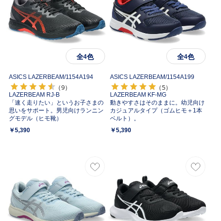
全
色
全
色
4
4
ASICS LAZERBEAM/
1154A194
ASICS LAZERBEAM/
1154A199
（9）
（5）
LAZERBEAM RJ-B
LAZERBEAM KF-MG
「速く走りたい」というお子さまの
動きやすさはそのままに。幼児向け
思いをサポート。男児向けランニン
カジュアルタイプ（ゴムヒモ＋1本
グモデル（ヒモ靴）
ベルト）。
￥5,390
￥5,390