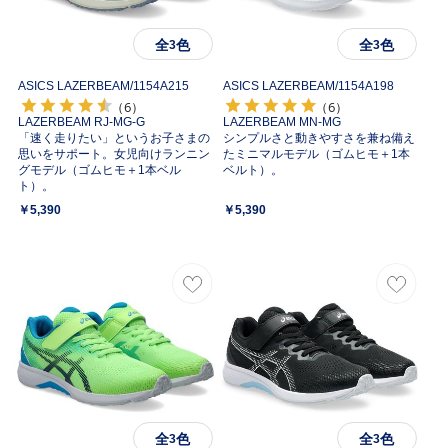
全
色
全
色
3
3
ASICS LAZERBEAM/
1154A215
ASICS LAZERBEAM/
1154A198
（6）
（6）
LAZERBEAM RJ-MG-G
LAZERBEAM MN-MG
「速く走りたい」というお子さまの
シンプルさと動きやすさを兼ね備え
思いをサポート。女児向けランニン
たミニマルモデル（ゴムヒモ＋1本
グモデル（ゴムヒモ＋1本ベル
ベルト）。
ト）。
￥5,390
￥5,390
全
色
全
色
3
3