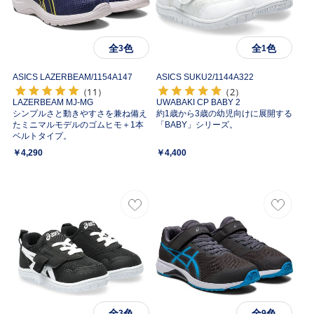
全
色
全
色
3
1
ASICS LAZERBEAM/
1154A147
ASICS SUKU2/
1144A322
（11）
（2）
LAZERBEAM MJ-MG
UWABAKI CP BABY 2
シンプルさと動きやすさを兼ね備え
約1歳から3歳の幼児向けに展開する
たミニマルモデルのゴムヒモ＋1本
「BABY」シリーズ。
ベルトタイプ。
￥4,290
￥4,400
全
色
全
色
3
9