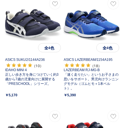
全
色
全
色
4
4
ASICS SUKU2/
1144A236
ASICS LAZERBEAM/
1154A195
（10）
（18）
IDAHO MINI 4
LAZERBEAM RJ-MG-B
正しい歩き方を身につけていく約3
「速く走りたい」というお子さまの
歳から7歳の児童向けに展開する
思いをサポート。男児向けランニン
「PRESCHOOL」シリーズ。
グモデル（ゴムヒモ＋1本ベル
ト）。
￥5,170
￥5,390