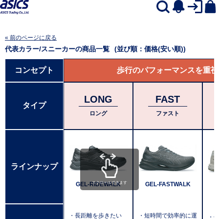
« 前のページに戻る
代表カラー/スニーカー
の商品一覧
(並び順：価格(安い順))
コンセプト
歩行のパフォーマンスを重視
LONG
FAST
タイプ
ロング
ファスト
ラインナップ
スクロールできます
GEL-RIDEWALK
GEL-FASTWALK
・長距離を歩きたい
・短時間で効率的に運
・