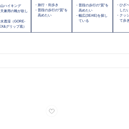
・旅行・街歩き
・ひざ
・普段の歩行の“質”を
低山ハイキング
・普段の歩行の“質”を
した
高めたい
雨天兼用の靴が欲し
高めたい
・クッ
・幅広(3E/4E)を探し
い
て歩
ている
水透湿（GORE-
EX&グリップ底）