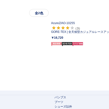
全
色
2
AcureZ/
AO-10255
（3）
GORE-TEX | 全天候型カジュアルレースア
￥16,720
パンプス
ブーツ
シューズ以外