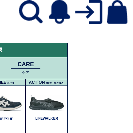
視
CARE
ケア
NEE
ACTION
(ひざ)
(動作・脱ぎ履き)
LIFEWALKER
NEESUP