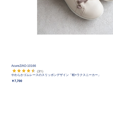
AcureZ/
AO-10166
（31）
やわらかゴムレースのスリッポンデザイン「軽×ラクスニーカー」
￥7,700