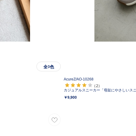
全
色
3
AcureZ/
AO-10268
（2）
カジュアルスニーカー「母趾にやさしいス
￥9,900