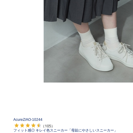
AcureZ/
AO-10244
（105）
フィット感◎ キレイ色スニーカー「母趾にやさしいスニーカー」