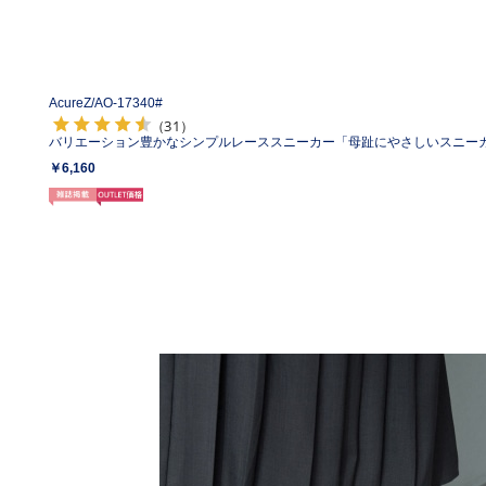
AcureZ/
AO-17340#
（31）
バリエーション豊かなシンプルレーススニーカー「母趾にやさしいスニー
￥6,160