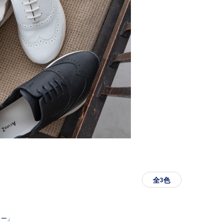
全
色
3
カー」