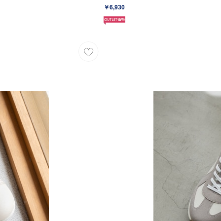
￥6,930