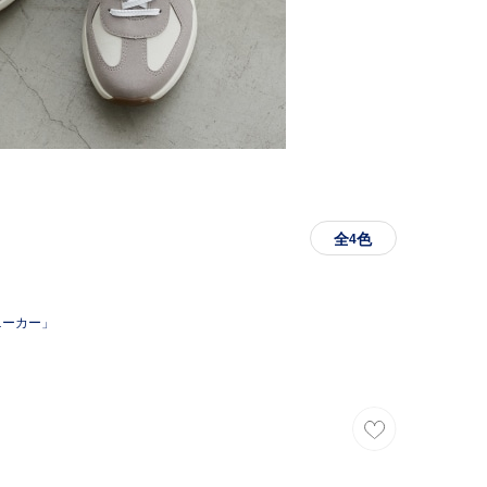
全
色
4
ニーカー」