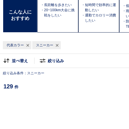
・長距離を歩きたい
・短時間で効率的に運
・
・20~100km大会に挑
動したい
・
こんな人に
戦をしたい
・通勤でカロリー消費
おすすめ
したい
・防
T
代表カラー
スニーカー
並べ替え
絞り込み
絞り込み条件：スニーカー
129