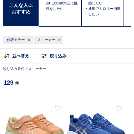
・20~100km大会に挑
動したい
・
こんな人に
戦をしたい
・通勤でカロリー消費
おすすめ
したい
・防
T
代表カラー
スニーカー
並べ替え
絞り込み
絞り込み条件：スニーカー
129