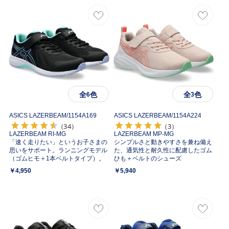
全
色
全
色
6
3
ASICS LAZERBEAM/
1154A169
ASICS LAZERBEAM/
1154A224
（34）
（3）
LAZERBEAM RI-MG
LAZERBEAM MP-MG
「速く走りたい」というお子さまの
シンプルさと動きやすさを兼ね備え
思いをサポート。ランニングモデル
た、通気性と耐久性に配慮したゴム
（ゴムヒモ＋1本ベルトタイプ）。
ひも＋ベルトのシューズ
￥4,950
￥5,940