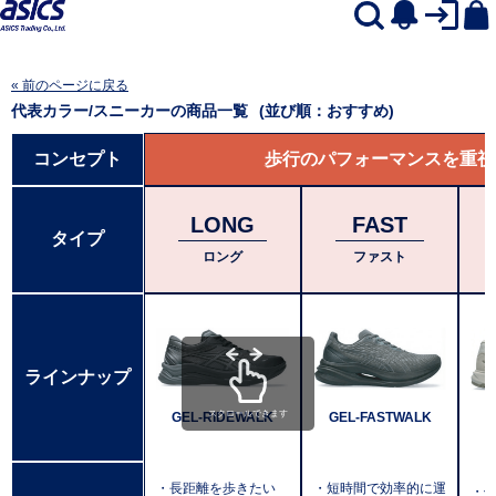
« 前のページに戻る
代表カラー/スニーカー
の商品一覧
(並び順：おすすめ)
コンセプト
歩行のパフォーマンスを重視
LONG
FAST
タイプ
ロング
ファスト
ラインナップ
スクロールできます
GEL-RIDEWALK
GEL-FASTWALK
・長距離を歩きたい
・短時間で効率的に運
・