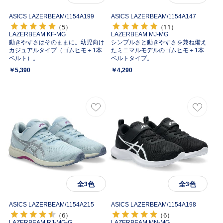
ASICS LAZERBEAM/
1154A199
ASICS LAZERBEAM/
1154A147
（5）
（11）
LAZERBEAM KF-MG
LAZERBEAM MJ-MG
動きやすさはそのままに。幼児向け
シンプルさと動きやすさを兼ね備え
カジュアルタイプ（ゴムヒモ＋1本
たミニマルモデルのゴムヒモ＋1本
ベルト）。
ベルトタイプ。
￥5,390
￥4,290
全
色
全
色
3
3
ASICS LAZERBEAM/
1154A215
ASICS LAZERBEAM/
1154A198
（6）
（6）
LAZERBEAM RJ-MG-G
LAZERBEAM MN-MG