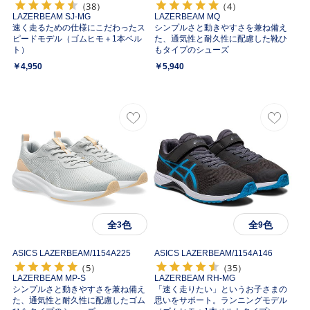
（38）
（4）
LAZERBEAM SJ-MG
LAZERBEAM MQ
速く走るための仕様にこだわったス
シンプルさと動きやすさを兼ね備え
ピードモデル（ゴムヒモ＋1本ベル
た、通気性と耐久性に配慮した靴ひ
ト）
もタイプのシューズ
￥4,950
￥5,940
全
色
全
色
3
9
ASICS LAZERBEAM/
1154A225
ASICS LAZERBEAM/
1154A146
（5）
（35）
LAZERBEAM MP-S
LAZERBEAM RH-MG
シンプルさと動きやすさを兼ね備え
「速く走りたい」というお子さまの
た、通気性と耐久性に配慮したゴム
思いをサポート。ランニングモデル