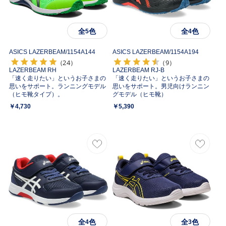
全
色
全
色
5
4
ASICS LAZERBEAM/
1154A144
ASICS LAZERBEAM/
1154A194
（24）
（9）
LAZERBEAM RH
LAZERBEAM RJ-B
「速く走りたい」というお子さまの
「速く走りたい」というお子さまの
思いをサポート。ランニングモデル
思いをサポート。男児向けランニン
（ヒモ靴タイプ）。
グモデル（ヒモ靴）
￥4,730
￥5,390
全
色
全
色
4
3