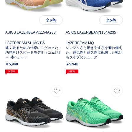
全
色
全
色
6
5
ASICS LAZERBEAM/
1154A233
ASICS LAZERBEAM/
1154A235
LAZERBEAM SL-MG-PS
LAZERBEAM MQ
速く走るための仕様にこだわった、
シンプルさと動きやすさを兼ね備え
幼児向けスピードモデル（ゴムひも
た、通気性と耐久性に配慮した靴ひ
＋1本ベルト）
もタイプのシューズ
￥5,940
￥5,940