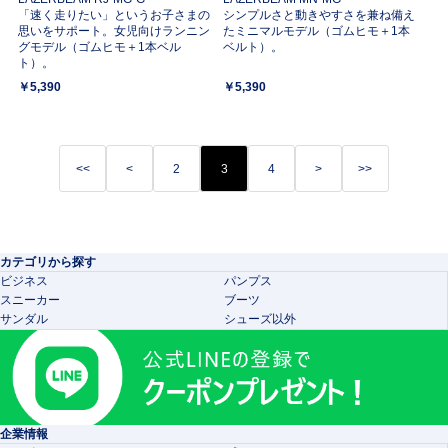
「速く走りたい」というお子さまの
シンプルさと動きやすさを兼ね備え
思いをサポート。女児向けランニン
たミニマルモデル（ゴムヒモ＋1本
グモデル（ゴムヒモ＋1本ベル
ベルト）。
ト）。
￥5,390
￥5,390
<<
<
2
3
4
>
>>
カテゴリから探す
ビジネス
パンプス
スニーカー
ブーツ
サンダル
シューズ以外
企業情報