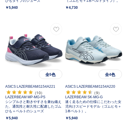
ひもタイプのシューズ
（ゴムヒモ＋1本ベルトタイプ）。
￥5,940
￥4,730
全
色
全
色
5
4
ASICS LAZERBEAM/
1154A221
ASICS LAZERBEAM/
1154A220
（10）
（9）
LAZERBEAM MP-MG-PS
LAZERBEAM SK-MG-G
シンプルさと動きやすさを兼ね備え
速く走るための仕様にこだわった女
た、通気性と耐久性に配慮したゴム
児向けスピードモデル（ゴムヒモ＋
ひも＋ベルトのシューズ
1本ベルト）。
￥5,940
￥5,940