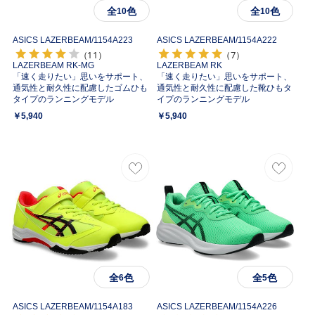
全
色
全
色
10
10
ASICS LAZERBEAM/
1154A223
ASICS LAZERBEAM/
1154A222
（11）
（7）
LAZERBEAM RK-MG
LAZERBEAM RK
「速く走りたい」思いをサポート、
「速く走りたい」思いをサポート、
通気性と耐久性に配慮したゴムひも
通気性と耐久性に配慮した靴ひもタ
タイプのランニングモデル
イプのランニングモデル
￥5,940
￥5,940
全
色
全
色
6
5
ASICS LAZERBEAM/
1154A183
ASICS LAZERBEAM/
1154A226