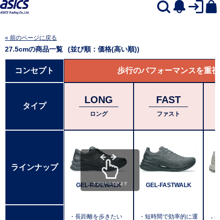
« 前のページに戻る
27.5cm
の商品一覧
(並び順：価格(高い順))
コンセプト
歩行のパフォーマンスを重視
LONG
FAST
タイプ
ロング
ファスト
ラインナップ
スクロールできます
GEL-RIDEWALK
GEL-FASTWALK
・長距離を歩きたい
・短時間で効率的に運
・