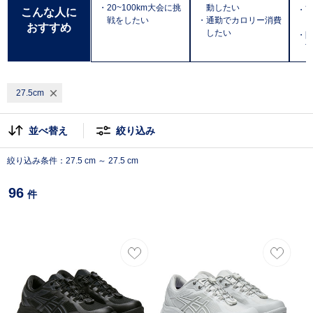
・20~100km大会に挑
動したい
・
こんな人に
戦をしたい
・通勤でカロリー消費
おすすめ
したい
・防
T
27.5cm
並べ替え
絞り込み
絞り込み条件：27.5 cm ～ 27.5 cm
96