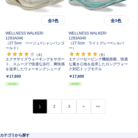
全
色
全
色
3
3
WELLNESS WALKER/
WELLNESS WALKER/
1293A046
1293A040
（27.5cm ベージュ×シャンパンゴ
（27.5cm ライトグレー×シルバ
ールド）
ー）
（4）
（6）
エクササイズウォーキングをサポー
エナジーセービング機能搭載、快適
ト、スムーズで快適な歩行、爽快感
な履き心地を追求したロングウォー
を追求したウォーキングシューズ
ク対応トップモデル
￥17,600
￥17,600
1
2
3
>
>>
カテゴリから探す