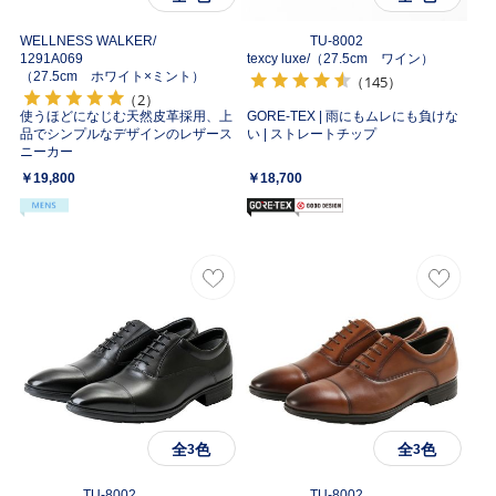
WELLNESS WALKER/
TU-8002
1291A069
texcy luxe/
（27.5cm ワイン）
（27.5cm ホワイト×ミント）
（145）
（2）
使うほどになじむ天然皮革採用、上
GORE-TEX | 雨にもムレにも負けな
品でシンプルなデザインのレザース
い | ストレートチップ
ニーカー
￥19,800
￥18,700
全
色
全
色
3
3
TU-8002
TU-8002