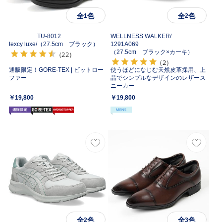
全
色
全
色
1
2
TU-8012
WELLNESS WALKER/
texcy luxe/
（27.5cm ブラック）
1291A069
（27.5cm ブラック×カーキ）
（22）
（2）
通販限定！GORE-TEX | ビットロー
使うほどになじむ天然皮革採用、上
ファー
品でシンプルなデザインのレザース
ニーカー
￥19,800
￥19,800
全
色
全
色
2
3