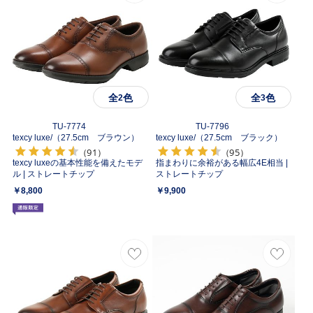
全
色
全
色
2
3
TU-7774
TU-7796
texcy luxe/
（27.5cm ブラウン）
texcy luxe/
（27.5cm ブラック）
（91）
（95）
texcy luxeの基本性能を備えたモデ
指まわりに余裕がある幅広4E相当 |
ル | ストレートチップ
ストレートチップ
￥8,800
￥9,900