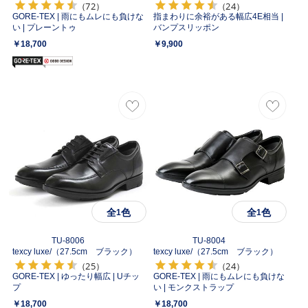
（72）
（24）
GORE-TEX | 雨にもムレにも負けな
指まわりに余裕がある幅広4E相当 |
い | プレーントゥ
バンプスリッポン
￥18,700
￥9,900
全
色
全
色
1
1
TU-8006
TU-8004
texcy luxe/
（27.5cm ブラック）
texcy luxe/
（27.5cm ブラック）
（25）
（24）
GORE-TEX | ゆったり幅広 | Uチッ
GORE-TEX | 雨にもムレにも負けな
プ
い | モンクストラップ
￥18,700
￥18,700