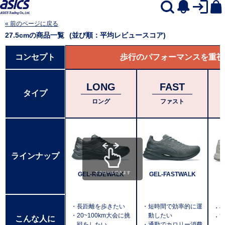
« 前のページに戻る
27.5cm
の商品一覧
(並び順：平均レビュースコア)
コンセプト
歩行のパフォーマンスを重視
LONG
FAST
タイプ
ロング
ファスト
ラインナップ
スクロールできます
GEL-RIDEWALK
GEL-FASTWALK
・長距離を歩きたい
・短時間で効率的に運
・
・20~100km大会に挑
動したい
・
こんな人に
戦をしたい
・通勤でカロリー消費