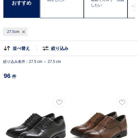
おすすめ
したい
・防
T
27.5cm
並べ替え
絞り込み
絞り込み条件：27.5 cm ～ 27.5 cm
96