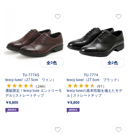
全
色
全
色
3
2
TU-7774S
TU-7774
texcy luxe/
（27.5cm ワイン）
texcy luxe/
（27.5cm ブラック）
（244）
（91）
通販限定！texcy luxe エントリーモ
texcy luxeの基本性能を備えたモデ
デル | ストレートチップ
ル | ストレートチップ
￥8,800
￥8,800