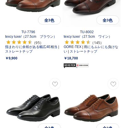
全
色
全
色
3
3
TU-7796
TU-8002
texcy luxe/
（27.5cm ブラウン）
texcy luxe/
（27.5cm ワイン）
（95）
（145）
指まわりに余裕がある幅広4E相当 |
GORE-TEX | 雨にもムレにも負けな
ストレートチップ
い | ストレートチップ
￥9,900
￥18,700