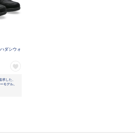
R（ハダシウォ
追求した、
ューモデル。