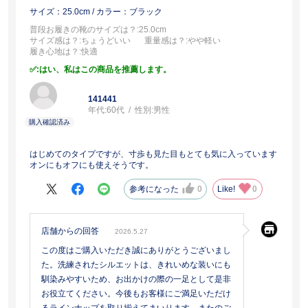
サイズ：25.0cm
/ カラー：ブラック
普段お履きの靴のサイズは？
:25.0cm
サイズ感は？
:ちょうどいい
重量感は？
:やや軽い
履き心地は？
:快適
:はい、私はこの商品を推薦します。
141441
年代:
60代
性別:
男性
はじめてのタイプですが、寸歩も見た目もとても気に入っています
オンにもオフにも使えそうです。
参考になった
0
Like!
0
店舗からの回答
2026.5.27
この度はご購入いただき誠にありがとうございまし
た。洗練されたシルエットは、きれいめな装いにも
馴染みやすいため、お出かけの際の一足として是非
お役立てください。今後もお客様にご満足いただけ
るラインナップを取り揃えてまいります。またのご