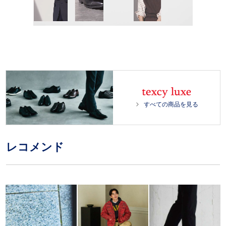
L
/
o
P
U
a
l
n
d
a
m
e
y
u
d
t
:
e
1
0
0
.
0
すべての商品を見る
0
%
レコメンド