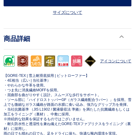
サイズについて
商品詳細
アイコンについて
【GORE-TEX | 雪上耐滑底採用 | ビットローファー】
・4E相当（広い | 当社基準）
・やわらかな牛革を使用。
・つま先に消臭繊維MOFFを採用。
・屈曲部を曲がりやすく設計。スムーズな歩行をサポート。
・ソール部に「ハイドロストッパーGF（ガラス繊維配合ラバー）」を採用。雪
上でも微細なガラス繊維が路面の水膜に食い込み、強力なグリップ力を発揮。
・当社抗菌基準 （JIS L1902 / 菌液吸収法 準拠）を満たした抗菌繊維もしくは
加工をライニング（裏材）、中敷に採用。
※持続的な効果を保証するものではございません。
・耐久防水性と透湿性を兼ね備えたGORE-TEXファブリクスをライニング（裏
材）に採用し、
雨の日でも晴れの日でも、足をドライに保ち、快適な靴内環境を実現。