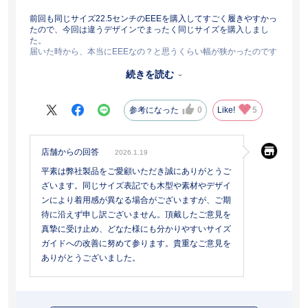
前回も同じサイズ22.5センチのEEEを購入してすごく履きやすかっ
たので、今回は違うデザインでまったく同じサイズを購入しまし
た。
届いた時から、本当にEEEなの？と思うくらい幅が狭かったのです
が、同じメーカーの同じサイズだから大丈夫だろうと思い仕事で履
きました。
続きを読む
接客業なので一日中立ちっぱなしや歩いたりでも前回の靴はまった
く疲れず痛みもなかったのに、今回の靴は2日目の午後から足の痛
みが酷くて急遽通勤用のスニーカーに履き替えて仕事を続けまし
参考になった
0
Like!
5
た。
同じメーカーのまったく同じサイズなのに、なぜこんなにも違うの
でしょうか？
店舗からの回答
2026.1.19
平素は弊社製品をご愛顧いただき誠にありがとうご
ざいます。同じサイズ表記でも木型や素材やデザイ
ンにより着用感が異なる場合がございますが、ご期
待に沿えず申し訳ございません。頂戴したご意見を
真摯に受け止め、どなた様にも分かりやすいサイズ
ガイドへの改善に努めて参ります。貴重なご意見を
ありがとうございました。