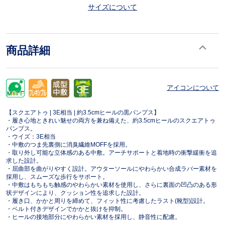
サイズについて
商品詳細
アイコンについて
【スクエアトゥ | 3E相当 | 約3.5cmヒールの黒パンプス】
・履き心地ときれい魅せの両方を兼ね備えた、約3.5cmヒールのスクエアトゥ
パンプス。
・ウイズ：3E相当
・中敷のつま先裏側に消臭繊維MOFFを採用。
・取り外し可能な立体感のある中敷。アーチサポートと着地時の衝撃緩衝を追
求した設計。
・屈曲部を曲がりやすく設計。アウターソールにやわらかい合成ラバー素材を
採用し、スムーズな歩行をサポート。
・中敷はもちもち触感のやわらかい素材を使用し、さらに裏面の凹凸のある形
状デザインにより、クッション性を追求した設計。
・履き口、かかと周りを締めて、フィット性に考慮したラスト(靴型)設計。
・ベルト付きデザインでかかと抜けを抑制。
・ヒールの接地部分にやわらかい素材を採用し、静音性に配慮。