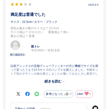
2026.8.5
満足度は普通でした
サイズ：22.5cm
/ カラー：ブラック
普段お履きの靴のサイズは？
:22.5cm
サイズ感は？
:やや小さい
重量感は？
:軽い
履き心地は？
:普通
筋トレ
年代:
60代
性別:
女性
以前アシックスの店舗でシューフィッターの方に機械でサイズを測
って貰ったうえで22.5サイズのパンプスを購入しました。今回ネッ
トで別のデザインの物を購入しましたが履いてみると少し窮屈でし
た。踵に絆創膏を貼って靴擦れ防止をして履いてます。履いてるう
続きを読む
ちに少し伸びるだろうと思ってます。それ以外はクッション性も有
り良い商品だと思います。
参考になった
0
Like!
0
店舗からの回答
2026.8.6