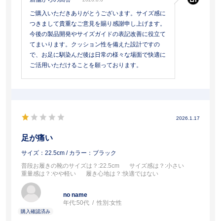
ご購入いただきありがとうございます。サイズ感に
つきまして貴重なご意見を賜り感謝申し上げます。
今後の製品開発やサイズガイドの表記改善に役立て
てまいります。クッション性を備えた設計ですの
で、お足に馴染んだ後は日常の様々な場面で快適に
ご活用いただけることを願っております。
2026.1.17
足が痛い
サイズ：22.5cm
/ カラー：ブラック
普段お履きの靴のサイズは？
:22.5cm
サイズ感は？
:小さい
重量感は？
:やや軽い
履き心地は？
:快適ではない
no name
年代:
50代
性別:
女性