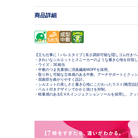
商品詳細
【立ち仕事に！バレエタイプ | 長さ調節可能な隠しゴム付きベ
・きれいなシルエットとスニーカーのような履き心地を目指し
・ウイズ：3E相当
・中敷のつま先裏側に消臭繊維MOFFを採用。
・取り外し可能な立体感のある中敷。アーチサポートとクッシ
・屈曲部を曲がりやすく設計。
・シルエットの美しさと履き心地にこだわったラスト(靴型)設
・ベルト付きデザインでかかと抜けを抑制。
・軽量感のあるE.V.A.インジェクションソールを採用し、ク