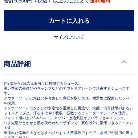
合計5,500円（税込）以上のご注文で
送料無料
カートに入れる
サイズについて
商品詳細
約3歳から7歳の児童向けに展開するシューズ。
暑い季節の外遊びやキャンプなどのアウトドアシーンで活躍するシューズで
す。
アウターソールは水はけを考慮した意匠を取り入れ、耐滑性に配慮したラバー
を採用。
インナーソールはかかとの安定性を重視した構造で、抗菌・消臭効果のあるシ
ャインアップと、汗をすばやく吸収・拡散するウォーターマジックを使用。
フィット感のよい2本ベルト。アッパーは通気性がよいラッセルメッシュ。
つま先部分とかかと部が覆われたデザインで、真冬以外に活用できるアイテム
です。
※濡れた路面の上などはすべりやすく大変危険ですので、水辺での使用の際は
ご注意ください。