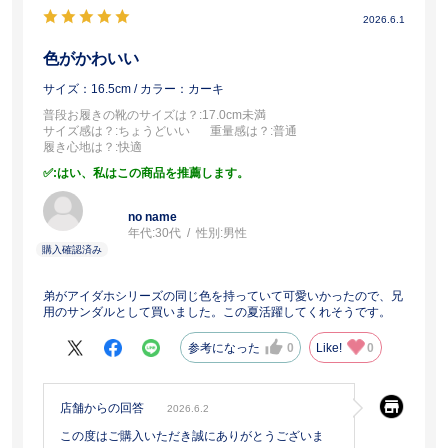
2026.6.1
色がかわいい
サイズ：16.5cm
/ カラー：カーキ
普段お履きの靴のサイズは？
:17.0cm未満
サイズ感は？
:ちょうどいい
重量感は？
:普通
履き心地は？
:快適
:はい、私はこの商品を推薦します。
no name
年代:
30代
性別:
男性
弟がアイダホシリーズの同じ色を持っていて可愛いかったので、兄
用のサンダルとして買いました。この夏活躍してくれそうです。
参考になった
0
Like!
0
店舗からの回答
2026.6.2
この度はご購入いただき誠にありがとうございま