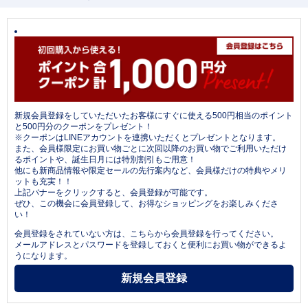
新規会員登録をしていただいたお客様にすぐに使える500円相当のポイント
と500円分のクーポンをプレゼント！
※クーポンはLINEアカウントを連携いただくとプレゼントとなります。
また、会員様限定にお買い物ごとに次回以降のお買い物でご利用いただけ
るポイントや、誕生日月には特別割引もご用意！
他にも新商品情報や限定セールの先行案内など、会員様だけの特典やメリ
ットも充実！！
上記バナーをクリックすると、会員登録が可能です。
ぜひ、この機会に会員登録して、お得なショッピングをお楽しみくださ
い！
会員登録をされていない方は、こちらから会員登録を行ってください。
メールアドレスとパスワードを登録しておくと便利にお買い物ができるよ
うになります。