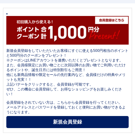
新規会員登録をしていただいたお客様にすぐに使える500円相当のポイント
と500円分のクーポンをプレゼント！
※クーポンはLINEアカウントを連携いただくとプレゼントとなります。
また、会員様限定にお買い物ごとに次回以降のお買い物でご利用いただけ
るポイントや、誕生日月には特別割引もご用意！
他にも新商品情報や限定セールの先行案内など、会員様だけの特典やメリ
ットも充実！！
上記バナーをクリックすると、会員登録が可能です。
ぜひ、この機会に会員登録して、お得なショッピングをお楽しみくださ
い！
会員登録をされていない方は、こちらから会員登録を行ってください。
メールアドレスとパスワードを登録しておくと便利にお買い物ができるよ
うになります。