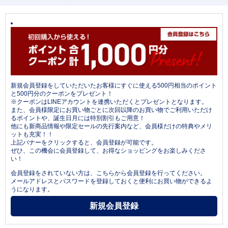
新規会員登録をしていただいたお客様にすぐに使える500円相当のポイント
と500円分のクーポンをプレゼント！
※クーポンはLINEアカウントを連携いただくとプレゼントとなります。
また、会員様限定にお買い物ごとに次回以降のお買い物でご利用いただけ
るポイントや、誕生日月には特別割引もご用意！
他にも新商品情報や限定セールの先行案内など、会員様だけの特典やメリ
ットも充実！！
上記バナーをクリックすると、会員登録が可能です。
ぜひ、この機会に会員登録して、お得なショッピングをお楽しみくださ
い！
会員登録をされていない方は、こちらから会員登録を行ってください。
メールアドレスとパスワードを登録しておくと便利にお買い物ができるよ
うになります。