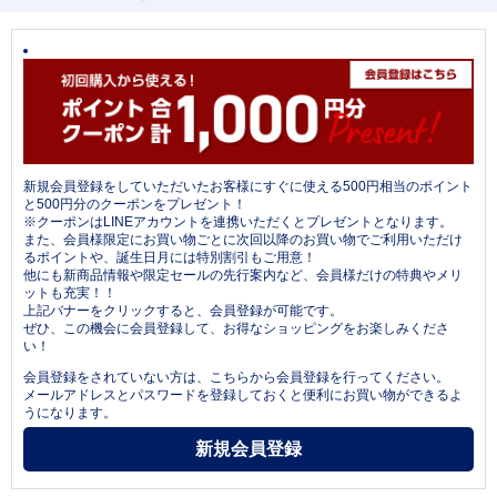
新規会員登録をしていただいたお客様にすぐに使える500円相当のポイント
と500円分のクーポンをプレゼント！
※クーポンはLINEアカウントを連携いただくとプレゼントとなります。
また、会員様限定にお買い物ごとに次回以降のお買い物でご利用いただけ
るポイントや、誕生日月には特別割引もご用意！
他にも新商品情報や限定セールの先行案内など、会員様だけの特典やメリ
ットも充実！！
上記バナーをクリックすると、会員登録が可能です。
ぜひ、この機会に会員登録して、お得なショッピングをお楽しみくださ
い！
会員登録をされていない方は、こちらから会員登録を行ってください。
メールアドレスとパスワードを登録しておくと便利にお買い物ができるよ
うになります。