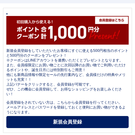
新規会員登録をしていただいたお客様にすぐに使える500円相当のポイント
と500円分のクーポンをプレゼント！
※クーポンはLINEアカウントを連携いただくとプレゼントとなります。
また、会員様限定にお買い物ごとに次回以降のお買い物でご利用いただけ
るポイントや、誕生日月には特別割引もご用意！
他にも新商品情報や限定セールの先行案内など、会員様だけの特典やメリ
ットも充実！！
上記バナーをクリックすると、会員登録が可能です。
ぜひ、この機会に会員登録して、お得なショッピングをお楽しみくださ
い！
会員登録をされていない方は、こちらから会員登録を行ってください。
メールアドレスとパスワードを登録しておくと便利にお買い物ができるよ
うになります。