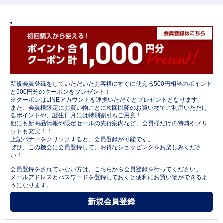
新規会員登録をしていただいたお客様にすぐに使える500円相当のポイント
と500円分のクーポンをプレゼント！
※クーポンはLINEアカウントを連携いただくとプレゼントとなります。
また、会員様限定にお買い物ごとに次回以降のお買い物でご利用いただけ
るポイントや、誕生日月には特別割引もご用意！
他にも新商品情報や限定セールの先行案内など、会員様だけの特典やメリ
ットも充実！！
上記バナーをクリックすると、会員登録が可能です。
ぜひ、この機会に会員登録して、お得なショッピングをお楽しみくださ
い！
会員登録をされていない方は、こちらから会員登録を行ってください。
メールアドレスとパスワードを登録しておくと便利にお買い物ができるよ
うになります。