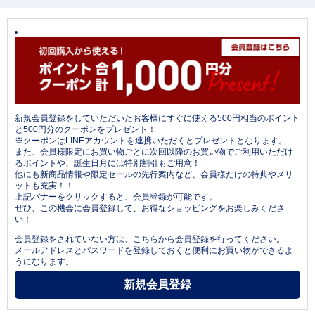
新規会員登録をしていただいたお客様にすぐに使える500円相当のポイント
と500円分のクーポンをプレゼント！
※クーポンはLINEアカウントを連携いただくとプレゼントとなります。
また、会員様限定にお買い物ごとに次回以降のお買い物でご利用いただけ
るポイントや、誕生日月には特別割引もご用意！
他にも新商品情報や限定セールの先行案内など、会員様だけの特典やメリ
ットも充実！！
上記バナーをクリックすると、会員登録が可能です。
ぜひ、この機会に会員登録して、お得なショッピングをお楽しみくださ
い！
会員登録をされていない方は、こちらから会員登録を行ってください。
メールアドレスとパスワードを登録しておくと便利にお買い物ができるよ
うになります。