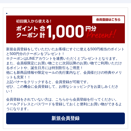
新規会員登録をしていただいたお客様にすぐに使える500円相当のポイント
と500円分のクーポンをプレゼント！
※クーポンはLINEアカウントを連携いただくとプレゼントとなります。
また、会員様限定にお買い物ごとに次回以降のお買い物でご利用いただけ
るポイントや、誕生日月には特別割引もご用意！
他にも新商品情報や限定セールの先行案内など、会員様だけの特典やメリ
ットも充実！！
上記バナーをクリックすると、会員登録が可能です。
ぜひ、この機会に会員登録して、お得なショッピングをお楽しみくださ
い！
会員登録をされていない方は、こちらから会員登録を行ってください。
メールアドレスとパスワードを登録しておくと便利にお買い物ができるよ
うになります。