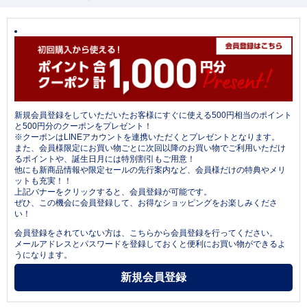
新規会員登録をしていただいたお客様にすぐに使える500円相当のポイント
と500円分のクーポンをプレゼント！
※クーポンはLINEアカウントを連携いただくとプレゼントとなります。
また、会員様限定にお買い物ごとに次回以降のお買い物でご利用いただけ
るポイントや、誕生日月には特別割引もご用意！
他にも新商品情報や限定セールの先行案内など、会員様だけの特典やメリ
ットも充実！！
上記バナーをクリックすると、会員登録が可能です。
ぜひ、この機会に会員登録して、お得なショッピングをお楽しみくださ
い！
会員登録をされていない方は、こちらから会員登録を行ってください。
メールアドレスとパスワードを登録しておくと便利にお買い物ができるよ
うになります。