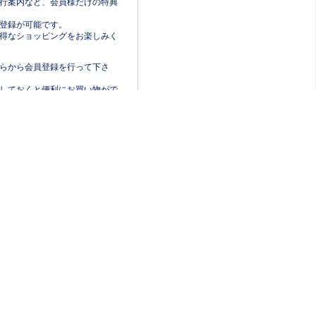
行案内など、会員様だけの特典
登録が可能です。
得なショッピングをお楽しみく
らから会員登録を行って下さ
しておくと便利にお買い物がで
ブーツ
サンダル