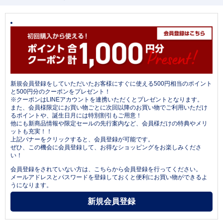
新規会員登録をしていただいたお客様にすぐに使える500円相当のポイント
と500円分のクーポンをプレゼント！
※クーポンはLINEアカウントを連携いただくとプレゼントとなります。
また、会員様限定にお買い物ごとに次回以降のお買い物でご利用いただけ
るポイントや、誕生日月には特別割引もご用意！
他にも新商品情報や限定セールの先行案内など、会員様だけの特典やメリ
ットも充実！！
上記バナーをクリックすると、会員登録が可能です。
ぜひ、この機会に会員登録して、お得なショッピングをお楽しみくださ
い！
会員登録をされていない方は、こちらから会員登録を行ってください。
メールアドレスとパスワードを登録しておくと便利にお買い物ができるよ
うになります。