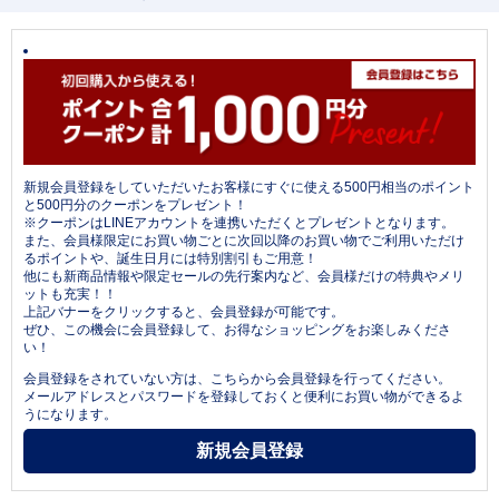
新規会員登録をしていただいたお客様にすぐに使える500円相当のポイント
と500円分のクーポンをプレゼント！
※クーポンはLINEアカウントを連携いただくとプレゼントとなります。
また、会員様限定にお買い物ごとに次回以降のお買い物でご利用いただけ
るポイントや、誕生日月には特別割引もご用意！
他にも新商品情報や限定セールの先行案内など、会員様だけの特典やメリ
ットも充実！！
上記バナーをクリックすると、会員登録が可能です。
ぜひ、この機会に会員登録して、お得なショッピングをお楽しみくださ
い！
会員登録をされていない方は、こちらから会員登録を行ってください。
メールアドレスとパスワードを登録しておくと便利にお買い物ができるよ
うになります。