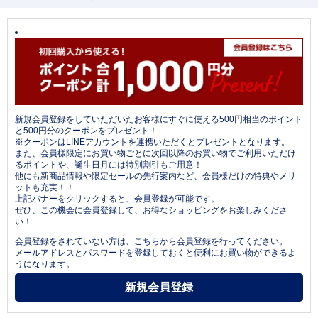
新規会員登録をしていただいたお客様にすぐに使える500円相当のポイント
と500円分のクーポンをプレゼント！
※クーポンはLINEアカウントを連携いただくとプレゼントとなります。
また、会員様限定にお買い物ごとに次回以降のお買い物でご利用いただけ
るポイントや、誕生日月には特別割引もご用意！
他にも新商品情報や限定セールの先行案内など、会員様だけの特典やメリ
ットも充実！！
上記バナーをクリックすると、会員登録が可能です。
ぜひ、この機会に会員登録して、お得なショッピングをお楽しみくださ
い！
会員登録をされていない方は、こちらから会員登録を行ってください。
メールアドレスとパスワードを登録しておくと便利にお買い物ができるよ
うになります。