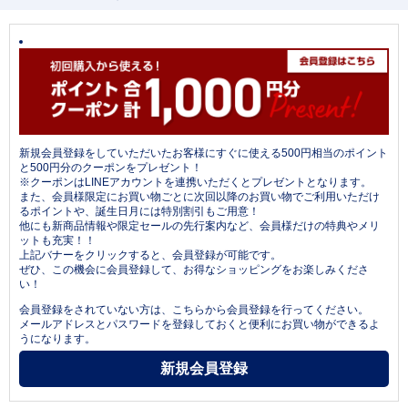
新規会員登録をしていただいたお客様にすぐに使える500円相当のポイント
と500円分のクーポンをプレゼント！
※クーポンはLINEアカウントを連携いただくとプレゼントとなります。
また、会員様限定にお買い物ごとに次回以降のお買い物でご利用いただけ
るポイントや、誕生日月には特別割引もご用意！
他にも新商品情報や限定セールの先行案内など、会員様だけの特典やメリ
ットも充実！！
上記バナーをクリックすると、会員登録が可能です。
ぜひ、この機会に会員登録して、お得なショッピングをお楽しみくださ
い！
会員登録をされていない方は、こちらから会員登録を行ってください。
メールアドレスとパスワードを登録しておくと便利にお買い物ができるよ
うになります。