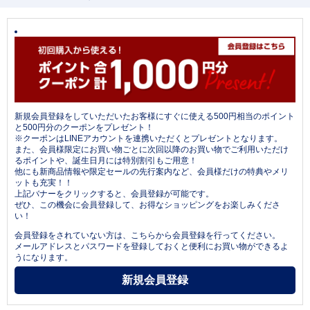
新規会員登録をしていただいたお客様にすぐに使える500円相当のポイント
と500円分のクーポンをプレゼント！
※クーポンはLINEアカウントを連携いただくとプレゼントとなります。
また、会員様限定にお買い物ごとに次回以降のお買い物でご利用いただけ
るポイントや、誕生日月には特別割引もご用意！
他にも新商品情報や限定セールの先行案内など、会員様だけの特典やメリ
ットも充実！！
上記バナーをクリックすると、会員登録が可能です。
ぜひ、この機会に会員登録して、お得なショッピングをお楽しみくださ
い！
会員登録をされていない方は、こちらから会員登録を行ってください。
メールアドレスとパスワードを登録しておくと便利にお買い物ができるよ
うになります。