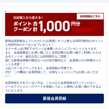
新規会員登録をしていただいたお客様にすぐに使える500円相当のポイント
と500円分のクーポンをプレゼント！
※クーポンはLINEアカウントを連携いただくとプレゼントとなります。
また、会員様限定にお買い物ごとに次回以降のお買い物でご利用いただけ
るポイントや、誕生日月には特別割引もご用意！
他にも新商品情報や限定セールの先行案内など、会員様だけの特典やメリ
ットも充実！！
上記バナーをクリックすると、会員登録が可能です。
ぜひ、この機会に会員登録して、お得なショッピングをお楽しみくださ
い！
会員登録をされていない方は、こちらから会員登録を行ってください。
メールアドレスとパスワードを登録しておくと便利にお買い物ができるよ
うになります。