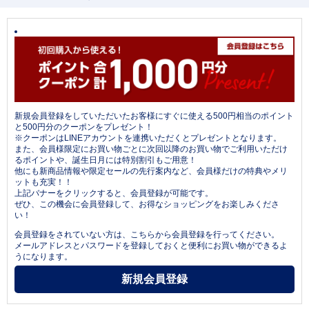
新規会員登録をしていただいたお客様にすぐに使える500円相当のポイント
と500円分のクーポンをプレゼント！
※クーポンはLINEアカウントを連携いただくとプレゼントとなります。
また、会員様限定にお買い物ごとに次回以降のお買い物でご利用いただけ
るポイントや、誕生日月には特別割引もご用意！
他にも新商品情報や限定セールの先行案内など、会員様だけの特典やメリ
ットも充実！！
上記バナーをクリックすると、会員登録が可能です。
ぜひ、この機会に会員登録して、お得なショッピングをお楽しみくださ
い！
会員登録をされていない方は、こちらから会員登録を行ってください。
メールアドレスとパスワードを登録しておくと便利にお買い物ができるよ
うになります。