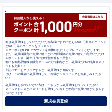
新規会員登録をしていただいたお客様にすぐに使える500円相当のポイント
と500円分のクーポンをプレゼント！
※クーポンはLINEアカウントを連携いただくとプレゼントとなります。
また、会員様限定にお買い物ごとに次回以降のお買い物でご利用いただけ
るポイントや、誕生日月には特別割引もご用意！
他にも新商品情報や限定セールの先行案内など、会員様だけの特典やメリ
ットも充実！！
上記バナーをクリックすると、会員登録が可能です。
ぜひ、この機会に会員登録して、お得なショッピングをお楽しみくださ
い！
会員登録をされていない方は、こちらから会員登録を行ってください。
メールアドレスとパスワードを登録しておくと便利にお買い物ができるよ
うになります。