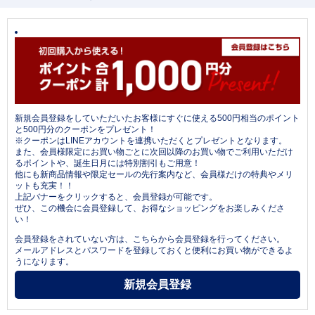
新規会員登録をしていただいたお客様にすぐに使える500円相当のポイント
と500円分のクーポンをプレゼント！
※クーポンはLINEアカウントを連携いただくとプレゼントとなります。
また、会員様限定にお買い物ごとに次回以降のお買い物でご利用いただけ
るポイントや、誕生日月には特別割引もご用意！
他にも新商品情報や限定セールの先行案内など、会員様だけの特典やメリ
ットも充実！！
上記バナーをクリックすると、会員登録が可能です。
ぜひ、この機会に会員登録して、お得なショッピングをお楽しみくださ
い！
会員登録をされていない方は、こちらから会員登録を行ってください。
メールアドレスとパスワードを登録しておくと便利にお買い物ができるよ
うになります。