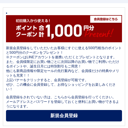
新規会員登録をしていただいたお客様にすぐに使える500円相当のポイント
と500円分のクーポンをプレゼント！
※クーポンはLINEアカウントを連携いただくとプレゼントとなります。
また、会員様限定にお買い物ごとに次回以降のお買い物でご利用いただけ
るポイントや、誕生日月には特別割引もご用意！
他にも新商品情報や限定セールの先行案内など、会員様だけの特典やメリ
ットも充実！！
上記バナーをクリックすると、会員登録が可能です。
ぜひ、この機会に会員登録して、お得なショッピングをお楽しみくださ
い！
会員登録をされていない方は、こちらから会員登録を行ってください。
メールアドレスとパスワードを登録しておくと便利にお買い物ができるよ
うになります。